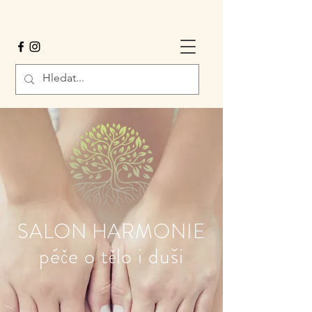
SALON HARMONIE
péče o tělo i duši