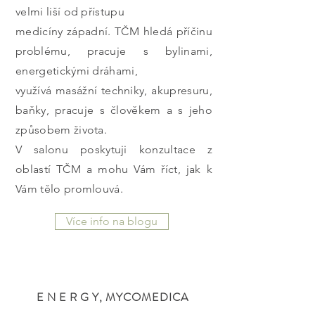
velmi liší od přístupu
medicíny západní. TČM hledá příčinu
problému, pracuje s bylinami,
energetickými dráhami,
využívá masážní techniky, akupresuru,
baňky, pracuje s člověkem a s jeho
způsobem života.
V salonu poskytuji konzultace z
oblastí TČM a mohu Vám říct, jak k
Vám tělo promlouvá.
Více info na blogu
E N E R G Y, MYCOMEDICA