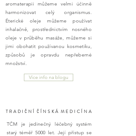
aromaterapii můžeme velmi účinně
harmonizovat celý organismus.
Éterické oleje můžeme používat
inhalačně, prostřednictvím nosného
oleje v průběhu masáže, můžeme si
jimi obohatit používanou kosmetiku,
způsobů je opravdu nepřeberné
množství.
Více info na blogu
T R A D I Č N Í Č Í N S K Á M E D I C Í N A
TČM je jedinečný léčebný systém
starý téměř 5000 let. Její přístup se