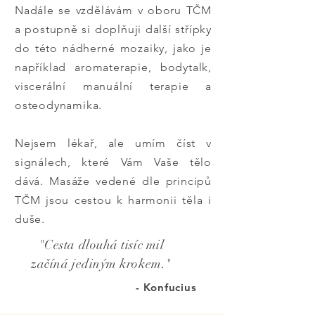
Nadále se vzdělávám v oboru TČM
a postupně si doplňuji další střípky
do této nádherné mozaiky, jako je
například aromaterapie, bodytalk,
viscerální manuální terapie a
osteodynamika.
Nejsem lékař, ale umím číst v
signálech, které Vám Vaše tělo
dává. Masáže vedené dle principů
TČM jsou cestou k harmonii těla i
duše.
"Cesta dlouhá tisíc mil
začíná jediným krokem."
- Konfucius