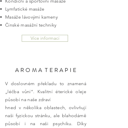
Kondiční a sportovní masáže
Lymfatické masáže
Masáže lávovými kameny
Čínské masážní techniky
Více informací
A R O M A T E R A P I E
V doslovném překladu to znamená
„léčba vůní“. Kvalitní éterické oleje
působí na naše zdraví
hned v několika oblastech, ovlivňují
naši fyzickou stránku, ale blahodárně
působí i na naši psychiku. Díky