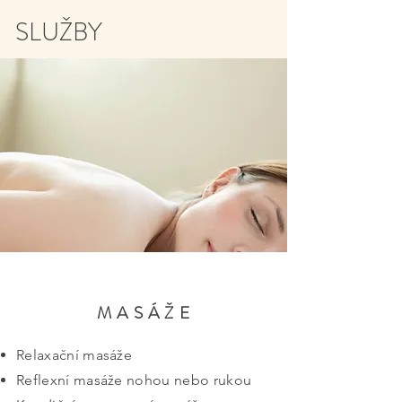
SLUŽBY
M A S Á Ž E
Relaxační masáže
Reflexní masáže nohou nebo rukou