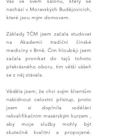
Vás ve svém salonu, který se
nachází v Moravských Budějovicích,
které jsou mým domovem.
Základy TČM jsem začala studovat
na Akademii tradiční čínské
medicíny v Brně. Čím hlouběji jsem
začala pronikat do tajů tohoto
překrásného oboru, tím větší vášeň
se z něj stávala.
Věděla jsem, že chci svým klientům
nabídnout celostní přístup, proto
jsem si doplnila vzdělání
rekvalifikačním masérským kurzem ,
aby moje služby mohly být
skutečně kvalitní a propojené.